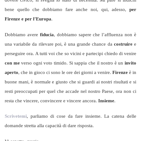
dovere civico, si sveglia lo stato di necessità. Mi pare si indichi
bene quello che dobbiamo fare anche noi, qui, adesso,
per
Firenze e per l’Europa
.
Dobbiamo avere
fiducia
, dobbiamo sapere che l’affluenza non è
una variabile da rilevare poi, è una grande chance da
costruire
e
perseguire ora. A tutti voi che so vicini e partecipi chiedo di venire
con me
verso ogni voto timido. Si sappia che il nostro è un
invito
aperto
, che in gioco ci sono le ore dei giorni a venire.
Firenze
è in
buone mani, è normale e giusto che si guardi ai nostri risultati e si
resti preoccupati per quel che accade nel nostro Paese, ora non ci
resta che vincere, convincere e vincere ancora.
Insieme
.
Scrivetemi
, parliamo di cose da fare insieme. La catena delle
domande stretta alla capacità di dare risposta.