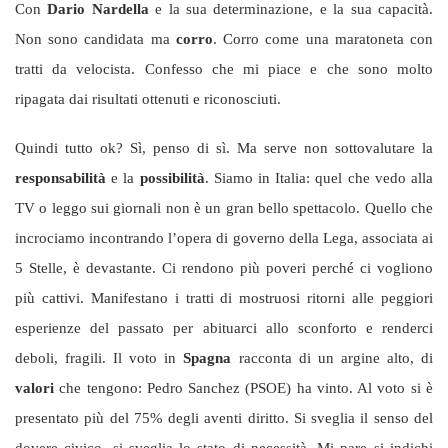
Con
Dario Nardella
e la sua determinazione, e la sua capacità.
Non sono candidata ma
corro
. Corro come una maratoneta con
tratti da velocista. Confesso che mi piace e che sono molto
ripagata dai risultati ottenuti e riconosciuti.
Quindi tutto ok? Sì, penso di sì. Ma serve non sottovalutare la
responsabilità
e la
possibilità
. Siamo in Italia: quel che vedo alla
TV o leggo sui giornali non è un gran bello spettacolo. Quello che
incrociamo incontrando l’opera di governo della Lega, associata ai
5 Stelle, è devastante. Ci rendono più poveri perché ci vogliono
più cattivi. Manifestano i tratti di mostruosi ritorni alle peggiori
esperienze del passato per abituarci allo sconforto e renderci
deboli, fragili. Il voto in
Spagna
racconta di un argine alto, di
valori
che tengono: Pedro Sanchez (PSOE) ha vinto. Al voto si è
presentato più del 75% degli aventi diritto. Si sveglia il senso del